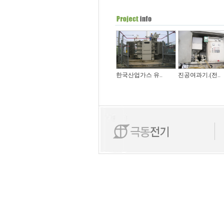
한국산업가스 유..
진공여과기.(전..