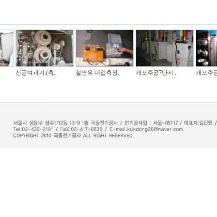
진공여과기.(측..
절연유 내압측정..
개포주공7단지 ..
개포주공7