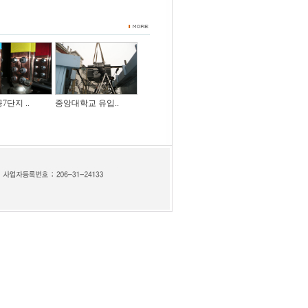
단지 ..
중앙대학교 유입..